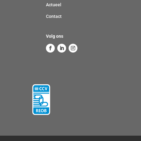
e
Actueel
r
Contact
p
l
i
Volg ons
c
h
t
)