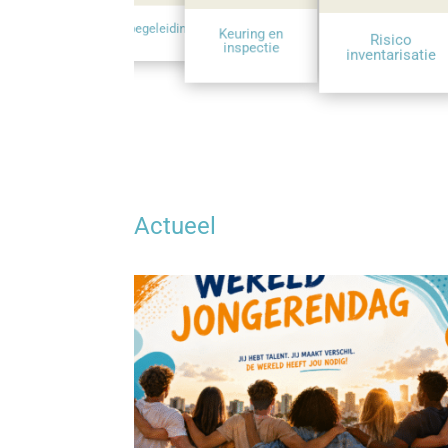
iligheidsbewustzijn
Projectbegeleiding
Keuring en
Risico
inspectie
inventarisatie
Actueel