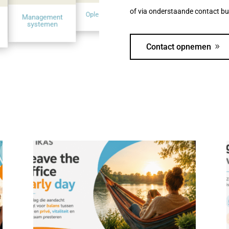
Pro
Veiligheidsbewustz
of via onderstaande contact bu
Consultancy
Opleidingen
Management
systemen
Contact opnemen