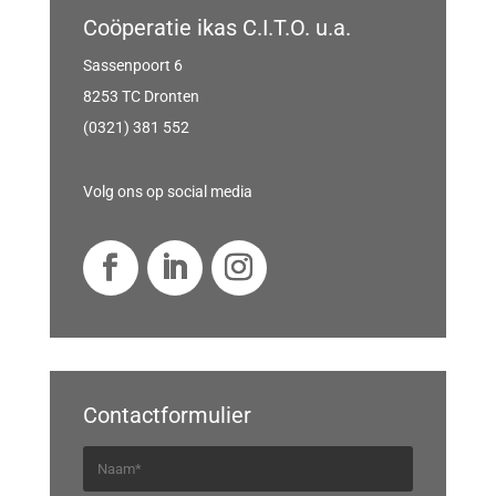
Coöperatie ikas C.I.T.O. u.a.
Sassenpoort 6
8253 TC Dronten
(0321) 381 552
Volg ons op social media
Contactformulier
N
a