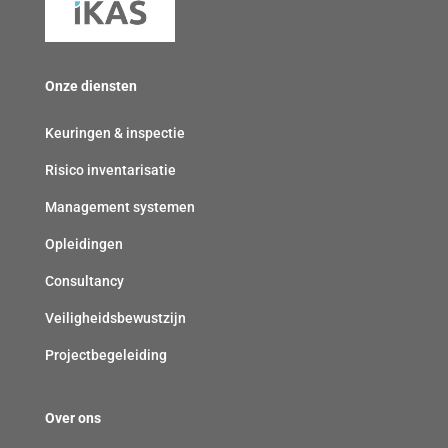
v
p
i
e
l
c
r
i
h
Onze diensten
p
c
t
l
h
)
Keuringen & inspectie
i
t
Risico inventarisatie
c
)
h
Management systemen
t
Opleidingen
)
Consultancy
Veiligheidsbewustzijn
Projectbegeleiding
Over ons