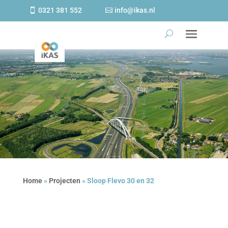
0321 381 552
info@ikas.nl
Home
»
Projecten
»
Sloop Flevo 30 en 32