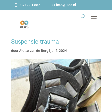
0321 381 552
info@ikas.nl
Suspensie trauma
door
Alette van de Berg
|
jul 4, 2024