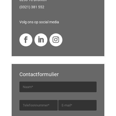
(0321) 381 552
Volg ons op social media
Contactformulier
N
a
a
T
E
m
e
-