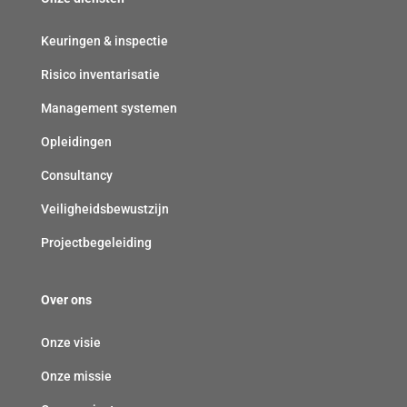
p
c
t
l
h
)
Keuringen & inspectie
i
t
Risico inventarisatie
c
)
h
Management systemen
t
Opleidingen
)
Consultancy
Veiligheidsbewustzijn
Projectbegeleiding
Over ons
Onze visie
Onze missie