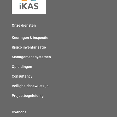
l
v
p
i
e
l
c
r
i
h
Onze diensten
p
c
t
l
h
)
Keuringen & inspectie
i
t
Risico inventarisatie
c
)
h
Management systemen
t
Opleidingen
)
Consultancy
Veiligheidsbewustzijn
Projectbegeleiding
Over ons