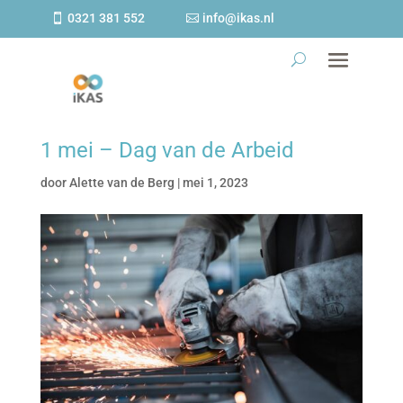
0321 381 552
info@ikas.nl
1 mei – Dag van de Arbeid
door
Alette van de Berg
|
mei 1, 2023