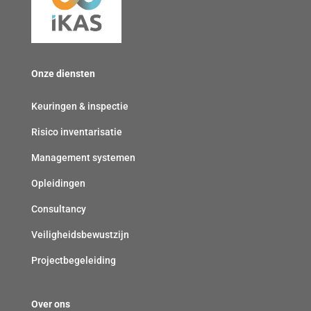
(
r
l
v
p
i
e
l
c
r
i
h
Onze diensten
p
c
t
l
h
)
Keuringen & inspectie
i
t
Risico inventarisatie
c
)
h
Management systemen
t
Opleidingen
)
Consultancy
Veiligheidsbewustzijn
Projectbegeleiding
Over ons