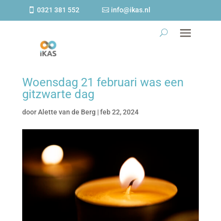
0321 381 552
info@ikas.nl
Woensdag 21 februari was een
gitzwarte dag
door
Alette van de Berg
|
feb 22, 2024