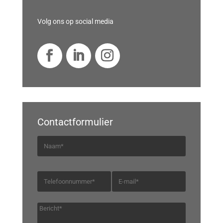
Volg ons op social media
Contactformulier
N
a
a
T
E
m
e
-
l
m
B
e
a
e