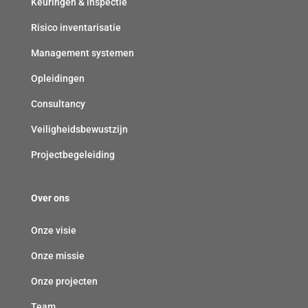
Keuringen & inspectie
i
t
Risico inventarisatie
c
)
h
Management systemen
t
Opleidingen
)
Consultancy
Veiligheidsbewustzijn
Projectbegeleiding
Over ons
Onze visie
Onze missie
Onze projecten
Team