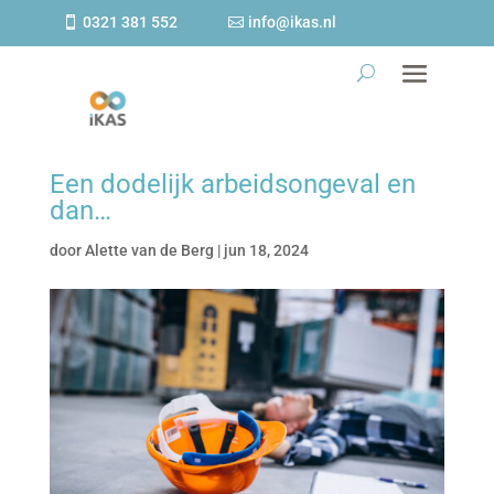
0321 381 552
info@ikas.nl
Een dodelijk arbeidsongeval en
dan…
door
Alette van de Berg
|
jun 18, 2024