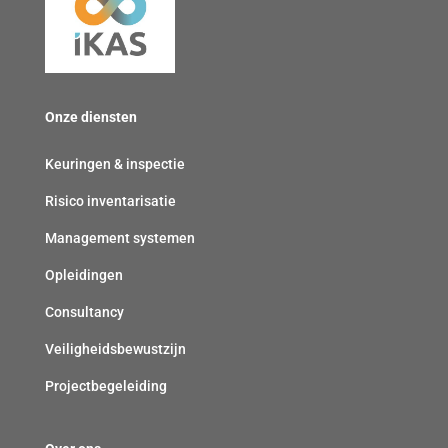
(
r
l
v
p
i
e
l
c
r
i
h
Onze diensten
p
c
t
l
h
)
Keuringen & inspectie
i
t
Risico inventarisatie
c
)
h
Management systemen
t
Opleidingen
)
Consultancy
Veiligheidsbewustzijn
Projectbegeleiding