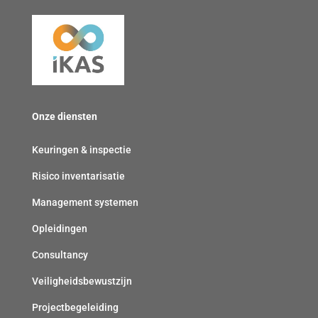
e
v
r
r
e
p
(
r
l
v
p
i
e
l
c
r
i
h
Onze diensten
p
c
t
l
h
)
Keuringen & inspectie
i
t
Risico inventarisatie
c
)
h
Management systemen
t
Opleidingen
)
Consultancy
Veiligheidsbewustzijn
Projectbegeleiding