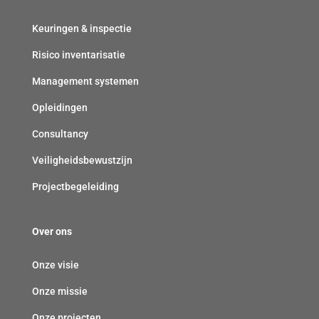
p
c
t
l
h
)
Keuringen & inspectie
i
t
Risico inventarisatie
c
)
h
Management systemen
t
Opleidingen
)
Consultancy
Veiligheidsbewustzijn
Projectbegeleiding
Over ons
Onze visie
Onze missie
Onze projecten