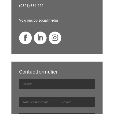
(0321) 381 552
Volg ons op social media
Contactformulier
N
a
a
T
E
m
e
-