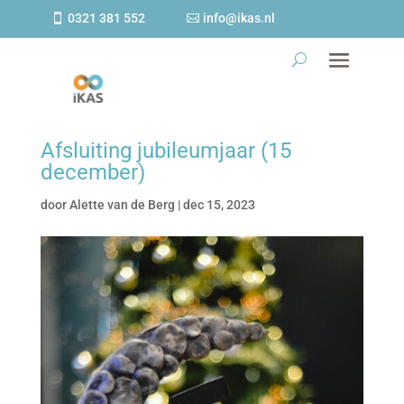
0321 381 552
info@ikas.nl
Afsluiting jubileumjaar (15
december)
door
Alette van de Berg
|
dec 15, 2023