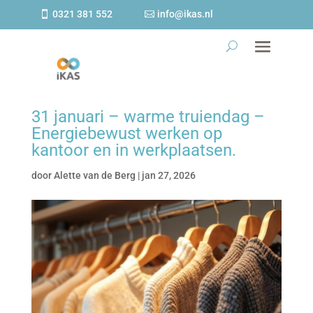
0321 381 552
info@ikas.nl
31 januari – warme truiendag –
Energiebewust werken op
kantoor en in werkplaatsen.
door
Alette van de Berg
|
jan 27, 2026