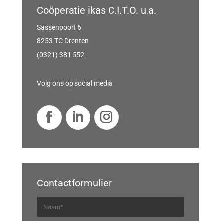
Coöperatie ikas C.I.T.O. u.a.
Sassenpoort 6
8253 TC Dronten
(0321) 381 552
Volg ons op social media
Contactformulier
N
a