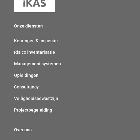
v
p
i
e
l
c
r
i
h
Onze diensten
p
c
t
l
h
)
Keuringen & inspectie
i
t
Risico inventarisatie
c
)
h
Management systemen
t
Opleidingen
)
Consultancy
Veiligheidsbewustzijn
Projectbegeleiding
Over ons