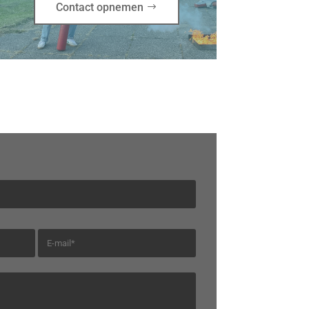
Contact opnemen
E
-
m
a