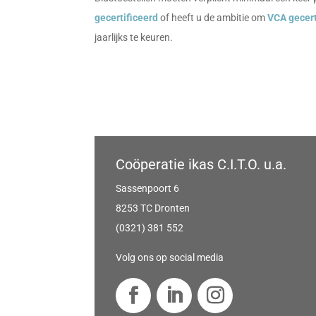
gecertificeerd
of heeft u de ambitie om
VCA gecert
jaarlijks te keuren.
Coöperatie ikas C.I.T.O. u.a.
Sassenpoort 6
8253 TC Dronten
(0321) 381 552
Volg ons op social media