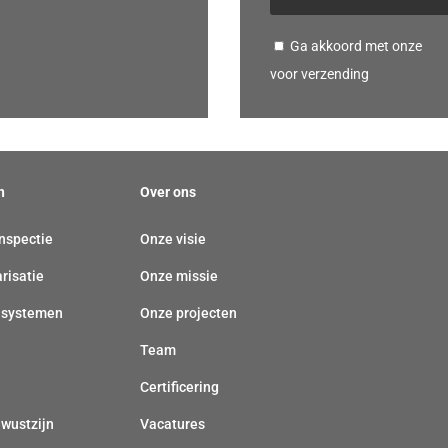
f
r
o
i
Ga akkoord met onze
pri
o
c
voor verzending
n
h
n
t
u
(
m
v
n
Over ons
m
e
e
nspectie
Onze visie
r
r
p
arisatie
Onze missie
(
l
 systemen
Onze projecten
v
i
e
Team
c
r
h
Certificering
p
t
ewustzijn
Vacatures
l
)