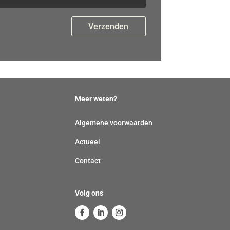
i
l
vacyvoorwaarden
a
d
r
e
s
Meer weten?
(
v
Algemene voorwaarden
e
Actueel
r
Contact
p
l
i
Volg ons
c
h