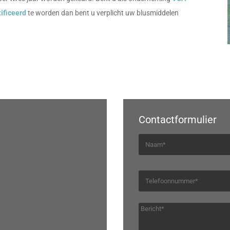
ificeerd
te worden dan bent u verplicht uw blusmiddelen
Contactformulier
N
a
a
T
m
e
l
B
e
e